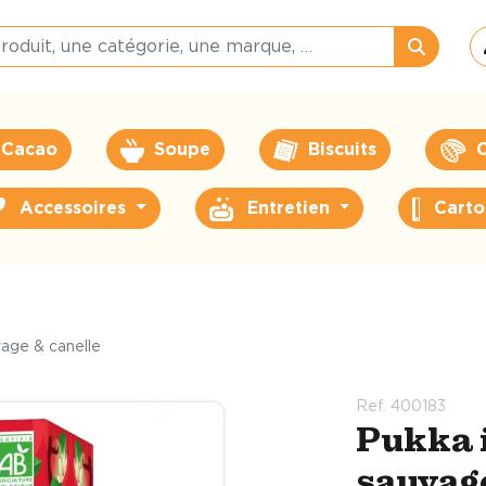
Cacao
Soupe
Biscuits
C
Accessoires
Entretien
Carto
age & canelle
Ref. 400183
Pukka 
sauvag