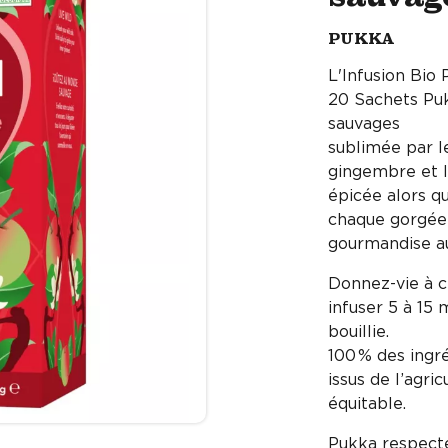
PUKKA
L'Infusion Bi
20 Sachets Pu
sauvages
sublimée par l
gingembre et l
épicée alors q
chaque gorgée
gourmandise au
Donnez-vie à c
infuser 5 à 15
bouillie.
100 % des ingr
issus de l’agr
équitable.
Pukka respecte