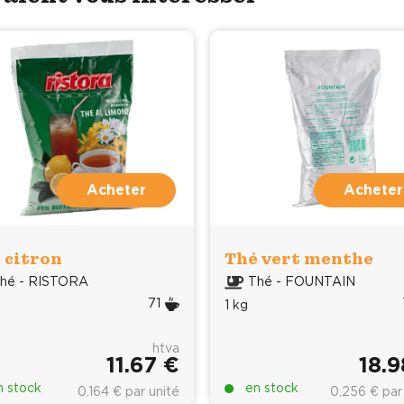
Acheter
Acheter
 citron
Thé vert menthe
hé - RISTORA
Thé - FOUNTAIN
71
1 kg
htva
11.67 €
18.9
n stock
en stock
0.164 € par unité
0.256 € par