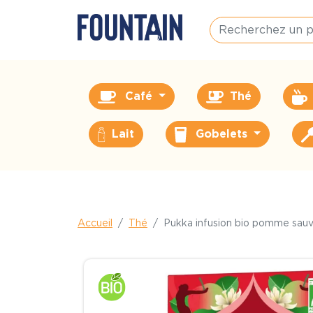
Café
Thé
Lait
Gobelets
Accueil
Thé
Pukka infusion bio pomme sauv