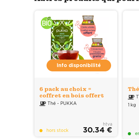
Info disponibilité
6 pack au choix =
Thé
coffret en bois offert
T
Thé - PUKKA
1 kg
htva
30.34 €
hors stock
e