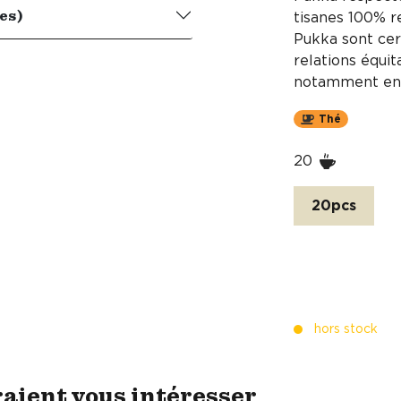
es)
tisanes 100% re
Pukka sont cert
relations équit
notamment entr
Thé
20
20pcs
hors stock
raient vous intéresser