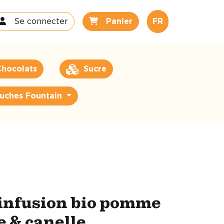
Se connecter
Panier
FR
hocolats
Sucre
uches Fountain
infusion bio pomme
e & canelle