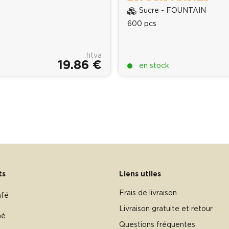
Sucre - FOUNTAIN
600 pcs
htva
19.86 €
en stock
ts
Liens utiles
Frais de livraison
afé
Livraison gratuite et retour
hé
Questions fréquentes