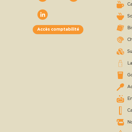
C
S
Bi
Accès comptabilité
Ch
Su
La
Go
Ac
En
Ca
No