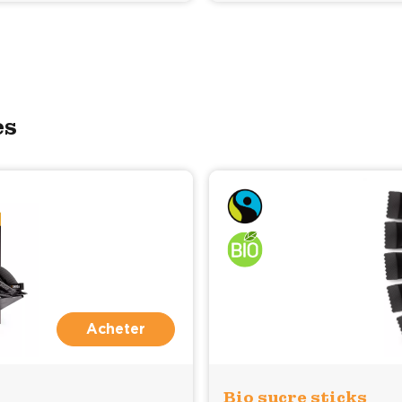
es
Acheter
Bio sucre sticks