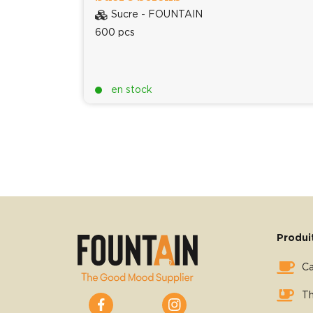
Sucre - FOUNTAIN
600 pcs
en stock
Produi
C
T