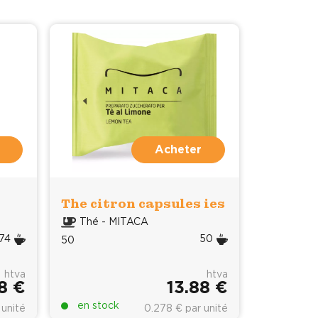
Acheter
The citron capsules ies
Thé - MITACA
74
50
50
htva
htva
8 €
13.88 €
en stock
 unité
0.278 € par unité