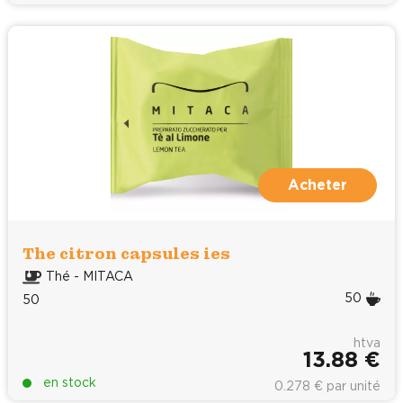
Acheter
The citron capsules ies
Thé - MITACA
50
50
htva
13.88 €
en stock
0.278 € par unité