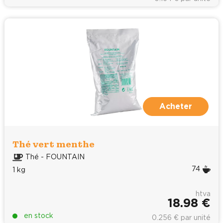
Acheter
Thé vert menthe
Thé - FOUNTAIN
74
1 kg
htva
18.98 €
en stock
0.256 € par unité