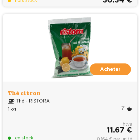
30.34 €
hors stock
Acheter
Thé citron
Thé - RISTORA
71
1 kg
htva
11.67 €
en stock
0.164 € par unité