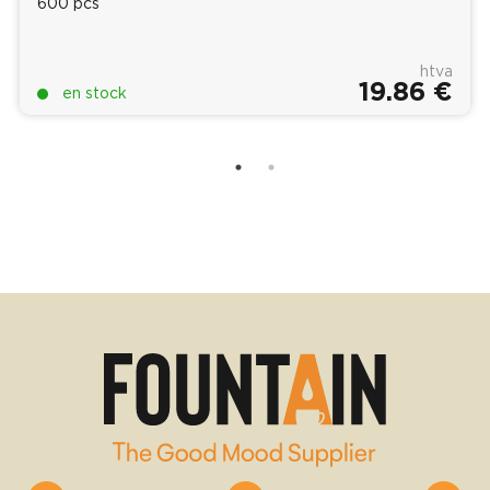
600 pcs
htva
19.86 €
en stock