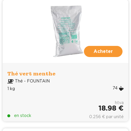
Acheter
Thé vert menthe
Thé - FOUNTAIN
74
1 kg
htva
18.98 €
en stock
0.256 € par unité