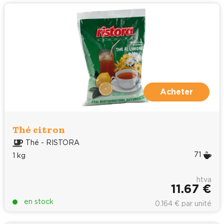
Acheter
Thé citron
Thé - RISTORA
71
1 kg
htva
11.67 €
en stock
0.164 € par unité