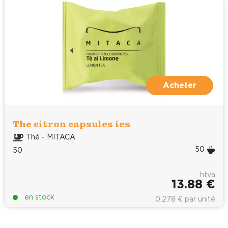
Acheter
The citron capsules ies
Thé - MITACA
50
50
htva
13.88 €
en stock
0.278 € par unité