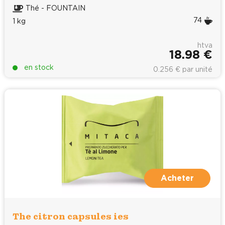
Thé - FOUNTAIN
74
1 kg
htva
18.98 €
en stock
0.256 € par unité
Acheter
The citron capsules ies