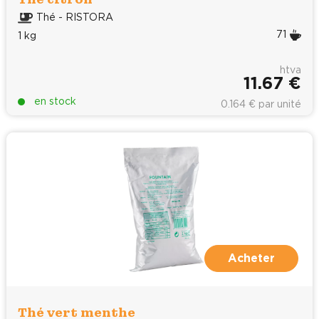
Thé - RISTORA
71
1 kg
htva
11.67 €
en stock
0.164 € par unité
Acheter
Thé vert menthe