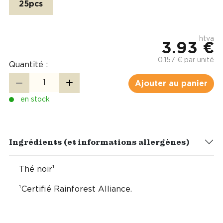
25pcs
htva
3.93 €
0.157 € par unité
Quantité :
Ajouter au panier
en stock
Ingrédients (et informations allergènes)
Thé noir¹
¹Certifié Rainforest Alliance.