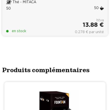
Thé - MITACA
50
50
htva
13.88 €
en stock
0.278 € par unité
Produits complémentaires