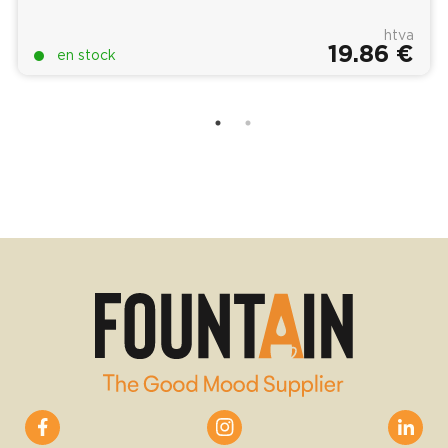
htva
19.86 €
en stock