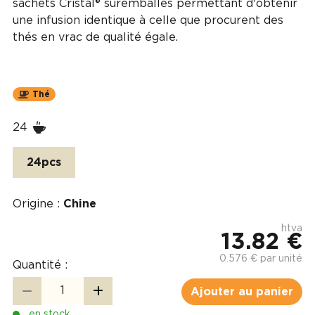
sachets Cristal® suremballés permettant d'obtenir
une infusion identique à celle que procurent des
thés en vrac de qualité égale.
Thé
24
24pcs
Origine :
Chine
htva
13.82 €
0.576 € par unité
Quantité :
Ajouter au panier
en stock