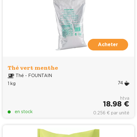
Acheter
Thé vert menthe
Thé - FOUNTAIN
74
1 kg
htva
18.98 €
en stock
0.256 € par unité