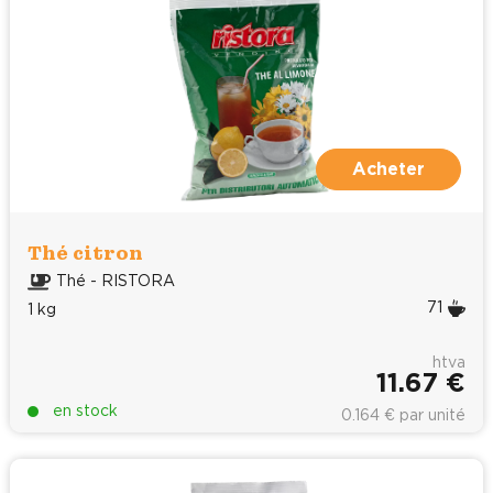
Acheter
Thé citron
Thé - RISTORA
71
1 kg
htva
11.67 €
en stock
0.164 € par unité