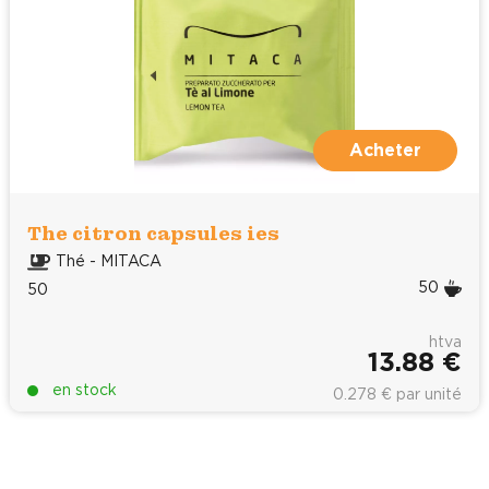
Acheter
The citron capsules ies
Thé - MITACA
50
50
htva
13.88 €
en stock
0.278 € par unité