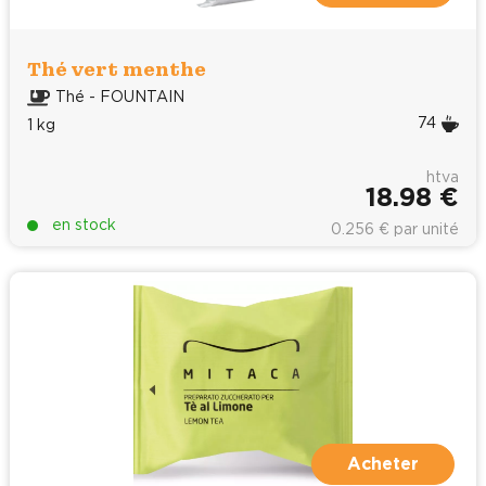
Thé vert menthe
Thé - FOUNTAIN
74
1 kg
htva
18.98 €
en stock
0.256 € par unité
Acheter