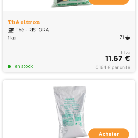
Thé citron
Thé - RISTORA
71
1 kg
htva
11.67 €
en stock
0.164 € par unité
Acheter