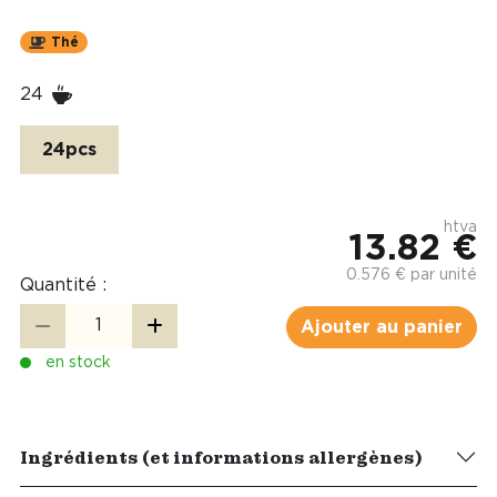
Thé
24
24pcs
htva
13.82 €
0.576 € par unité
Quantité :
Ajouter au panier
en stock
Ingrédients (et informations allergènes)