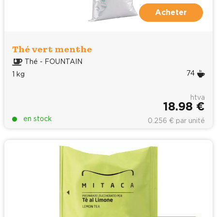
Acheter
Thé vert menthe
Thé - FOUNTAIN
74
1 kg
htva
18.98 €
en stock
0.256 € par unité