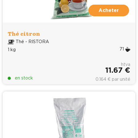
Acheter
Thé citron
Thé - RISTORA
71
1 kg
htva
11.67 €
en stock
0.164 € par unité