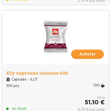
0.511 € par unité
Acheter
Illy espresso intenso 100
Capsules - ILLY
100
100 pcs
htva
51.10 €
en stock
0.511 € par unité