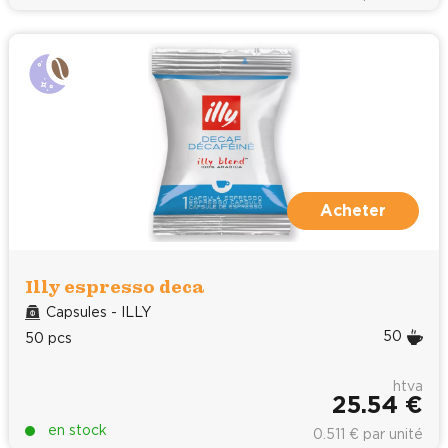
Acheter
Illy espresso deca
Capsules - ILLY
50
50 pcs
htva
25.54 €
en stock
0.511 € par unité