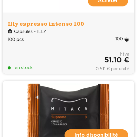
Acheter
Illy espresso intenso 100
Capsules - ILLY
100
100 pcs
htva
51.10 €
en stock
0.511 € par unité
Info disponibilité