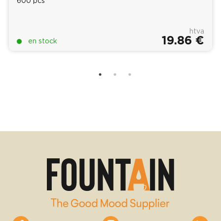
600 pcs
htva
19.86 €
en stock