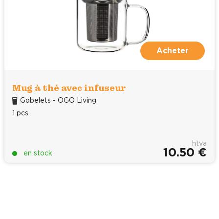
Acheter
Mug à thé avec infuseur
Gobelets - OGO Living
1 pcs
htva
10.50 €
en stock